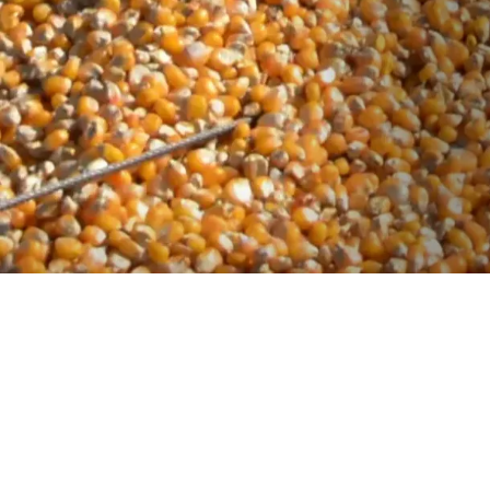
Гарантії якості
Ми ретельно відносимося до якості та
безпеки наших продуктів. Усе зерно не
містить ГМО. Ми забезпечуємо
простежуваність показників якості
продуктів від виробника зерна до
продавця.