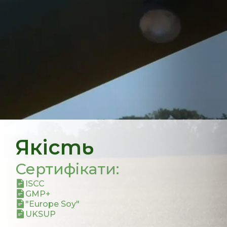
Якість
Сертифікати
:
ISCC
GMP+
"Europe Soy"
UKSUP