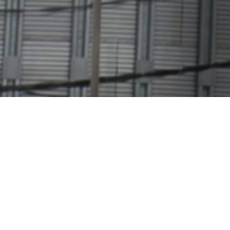
Контактні особи
Стосовно співпраці у фінансових
питаннях, будь ласка, контактуйте: