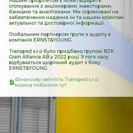
Нашим пріорітетом є чітке і відкрите
спілкування з акціонерами, інвесторами,
банками та аналітиками. Ми спрямовані на
забезпечення надання їм та нашим клієнтам
актуальної та достовірної інформації.
Глобальним партнером групи з аудиту є
компанія ERNST&YOUNG
Transped s.r.o було придбано групою BZK
Grain Alliance AB у 2022 році. З того часу
відбувається щорічний аудит з боку
ERNST&YOUNG
Фінансову звітність Transped s.r.o.
можна побачити тут